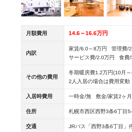
14.6～16.6万円
月額費用
家賃/6.0～8万円
管理費/2
内訳
サービス費/2.0万円
食費/
冬期暖房費1.2万円(10月～
その他の費用
2人入居の場合は費用変動
入居時費用
一時金/無
敷金/家賃2ヶ
住所
札幌市西区西野3条6丁目5-
交通
JRバス「西野3条6丁目」