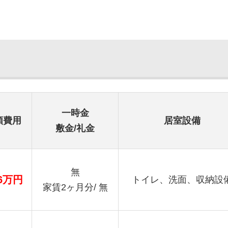
一時金
額費用
居室設備
敷金/礼金
無
.6万円
トイレ、洗面、収納設
家賃2ヶ月分/ 無