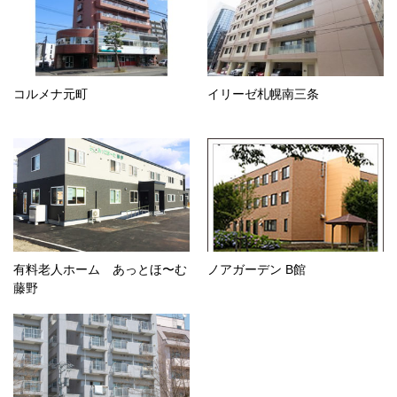
コルメナ元町
イリーゼ札幌南三条
有料老人ホーム あっとほ〜む
ノアガーデン B館
藤野