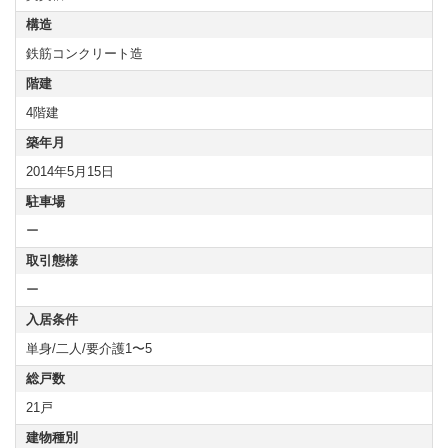
構造
鉄筋コンクリート造
階建
4階建
築年月
2014年5月15日
駐車場
ー
取引態様
ー
入居条件
単身/二人/要介護1〜5
総戸数
21戸
建物種別