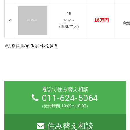
1R
16万円
2
18㎡～
家賃
（単身/二人）
※月額費用の内訳は上段を参照
電話で住み替え相談
011-624-5064
（受付時間 10:00〜18:00）
住み替え相談