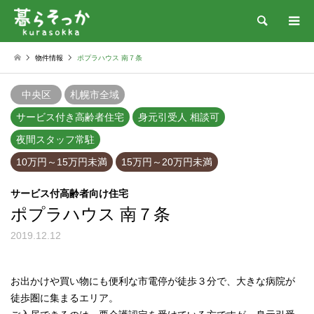
検索
物件情報
ポプラハウス 南７条
中央区
札幌市全域
サービス付き高齢者住宅
身元引受人 相談可
夜間スタッフ常駐
10万円～15万円未満
15万円～20万円未満
サービス付高齢者向け住宅
ポプラハウス 南７条
2019.12.12
お出かけや買い物にも便利な市電停が徒歩３分で、大きな病院が
徒歩圏に集まるエリア。