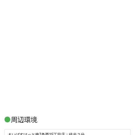
周辺環境
まいばすけっと南7条西15丁目店：徒歩２分