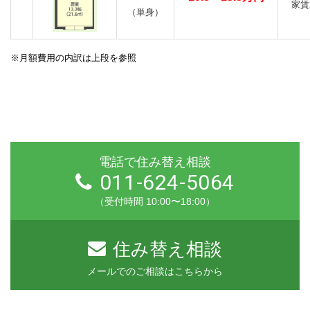
家賃
（単身）
※月額費用の内訳は上段を参照
電話で住み替え相談
011-624-5064
（受付時間 10:00〜18:00）
住み替え相談
メールでのご相談はこちらから