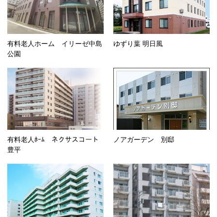
有料老人ホーム イリーゼ中島
ゆずり葉 明日風
公園
有料老人ﾎｰﾑ ネクサスコート
ノアガーデン 別邸
豊平