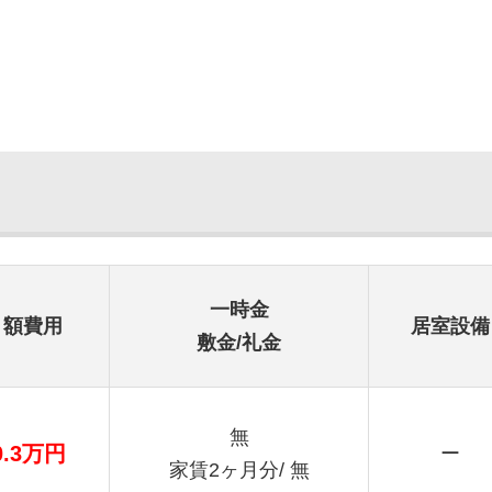
一時金
月額費用
居室設備
敷金/礼金
無
0.3万円
ー
家賃2ヶ月分/ 無