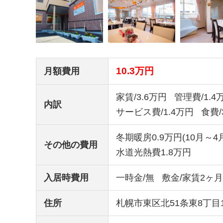
10.3万円
月額費用
家賃/3.6万円
管理費/1.4
内訳
サービス費/1.4万円
食費/
冬期暖房0.9万円(10月～4
その他の費用
水道光熱費1.8万円
入居時費用
一時金/無
敷金/家賃2ヶ
住所
札幌市東区北51条東8丁目1