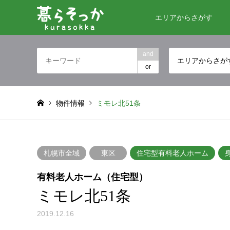
エリアからさがす
and
エリアからさが
or
物件情報
ミモレ北51条
札幌市全域
東区
住宅型有料老人ホーム
有料老人ホーム（住宅型）
ミモレ北51条
2019.12.16