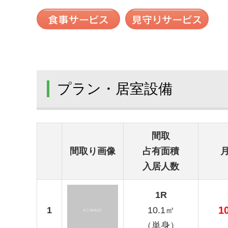
プラン・居室設備
間取
間取り画像
占有面積
入居人数
1R
1
1
10.1㎡
（単身）