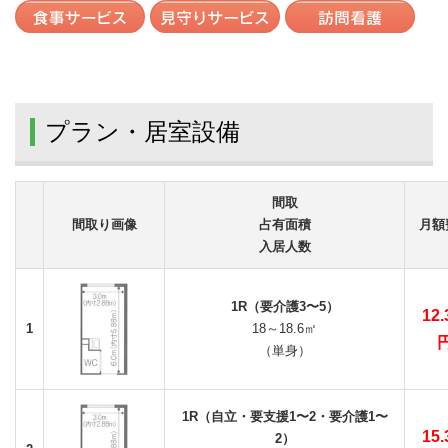
プラン・居室設備
間取
間取り画像
占有面積
月額
入居人数
1R（要介護3〜5）
12
1
18～18.6㎡
（単身）
1R（自立・要支援1〜2・要介護1〜
15
2）