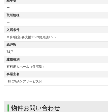
駐車場
ー
取引態様
ー
入居条件
単身/自立/要支援1〜2/要介護1〜5
総戸数
74戸
建物種別
有料老人ホーム（住宅型）
事業主名
HITOWAケアサービス㈱
物件お問い合わせ