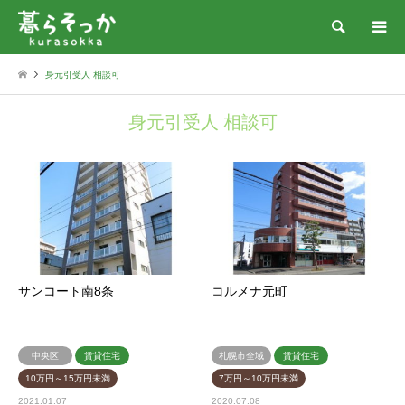
検索
身元引受人 相談可
身元引受人 相談可
サンコート南8条
コルメナ元町
中央区
賃貸住宅
札幌市全域
賃貸住宅
10万円～15万円未満
7万円～10万円未満
2021.01.07
2020.07.08