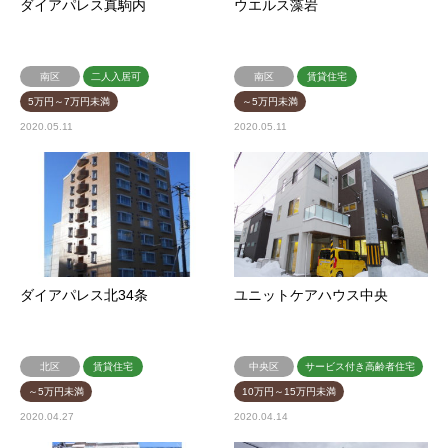
ダイアパレス真駒内
ウエルス藻岩
南区
二人入居可
南区
賃貸住宅
5万円～7万円未満
～5万円未満
2020.05.11
2020.05.11
ダイアパレス北34条
ユニットケアハウス中央
北区
賃貸住宅
中央区
サービス付き高齢者住宅
～5万円未満
10万円～15万円未満
2020.04.27
2020.04.14