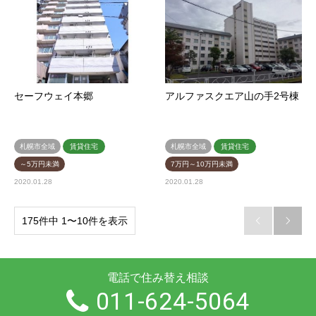
セーフウェイ本郷
アルファスクエア山の手2号棟
札幌市全域
賃貸住宅
札幌市全域
賃貸住宅
～5万円未満
7万円～10万円未満
2020.01.28
2020.01.28
175件中 1〜10件を表示


電話で住み替え相談
011-624-5064